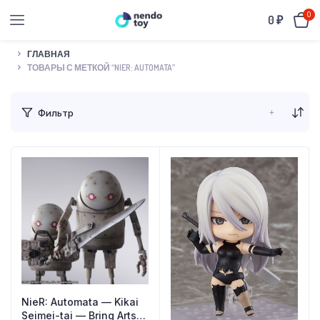
0
0
₽
ГЛАВНАЯ
ТОВАРЫ С МЕТКОЙ “NIER: AUTOMATA”
+
Фильтр
NieR: Automata — Kikai
Seimei-tai — Bring Arts