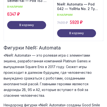
Seimei-tai — Pod 153 —
NieR: Automata — Pod
YoRHa No. 9 Type S —
В НАЛИЧИИ
042 — YoRHa No. 2 Type
Nendoroid #1576
B — [Nendoroid 1475]
6347
₽
В НАЛИЧИИ
Первоначальная
Текущая
5920
₽
7400
₽
В корзину
цена
цена:
В корзину
составляла
5920 ₽.
7400 ₽.
Фигурки NieR: Automata
«NieR: Automata» — это ролевая игра с элементами
экшена, разработанная компанией Platinum Games и
выпущенная Square Enix в 2017 году. Сюжет игры
происходит в далеком будущем, где человечество
вынуждено сражаться с роботами, созданными
инопланетной расой. Главными героями являются
андроиды 2B, 9S и A2, которые вступают в бой за
спасение человечества.
Нендороид фигурки «NieR: Automata» созданы Good Smile