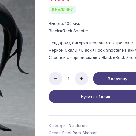
В НАЛИЧИИ
Высота: 100 мм.
Black★Rock Shooter
Нендороид фигурка персонажа Стрелок с
Чёрной Скалы / Black★Rock Shooter из ани
Стрелок с чёрной скалы / Black★Rock Shoo
В корзину
Black
Rock
Shooter
Купить в 1 клик
Black
ver.
figure
-
Nendoroid
Категория
Nendoroid
106
quantity
Серия:
Black Rock Shooter