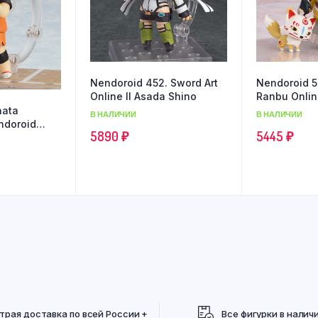
Nendoroid 452. Sword Art
Nendoroid 5
Online II Asada Shino
Ranbu Onlin
Kogitsunem
nata
В НАЛИЧИИ
В НАЛИЧИИ
ndoroid
5890
₽
5445
₽
трая доставка по всей России +
Все фигурки в налич