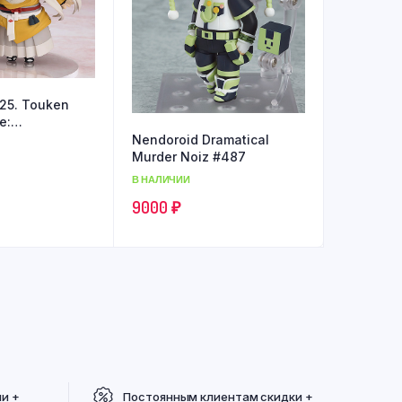
25. Touken
e:
aru
Nendoroid Dramatical
Murder Noiz #487
В НАЛИЧИИ
9000
₽
ии +
Постоянным клиентам скидки +