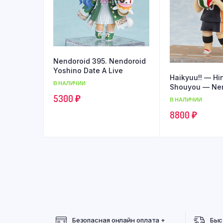
Nendoroid 395. Nendoroid
Yoshino Date A Live
Haikyuu!! — Hi
В НАЛИЧИИ
Shouyou — Ne
#461
5300
₽
В НАЛИЧИИ
8800
₽
Безопасная онлайн оплата +
Быс