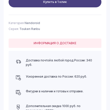
Купить в 1 клик
Yamambagiri
Kunihiro
Tandokuko
-
Nihontoshi-
Категория
Nendoroid
-
Серия:
Touken Ranbu
Yamanbagiri
Kunihiro
-
ИНФОРМАЦИЯ О ДОСТАВКЕ
Nendoroid
#2390
-
Tandokuko
Доставка почтой в любой город России: 340
-
руб.
Nihontoshi-
quantity
Ускоренная доставка по России: 620 руб.
Фигурки в наличии и готовы к отправке.
Дополнительная скидка 1000 руб. по