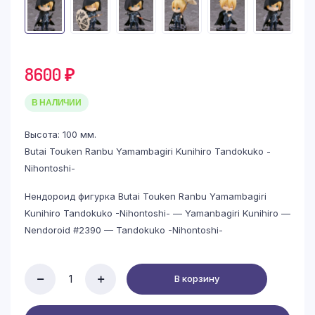
8600
₽
В НАЛИЧИИ
Высота: 100 мм.
Butai Touken Ranbu Yamambagiri Kunihiro Tandokuko -
Nihontoshi-
Нендороид фигурка Butai Touken Ranbu Yamambagiri
Kunihiro Tandokuko -Nihontoshi- — Yamanbagiri Kunihiro —
Nendoroid #2390 — Tandokuko -Nihontoshi-
В корзину
Butai
Touken
Ranbu