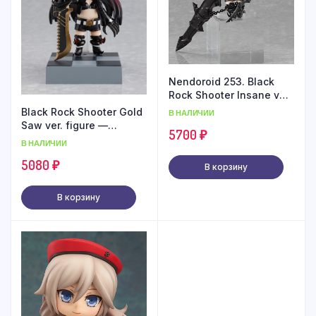
Nendoroid 253. Black
Rock Shooter Insane ver.
figure
Black Rock Shooter Gold
В НАЛИЧИИ
Saw ver. figure —
5700
₽
Nendoroid 402
В НАЛИЧИИ
5080
₽
В корзину
В корзину