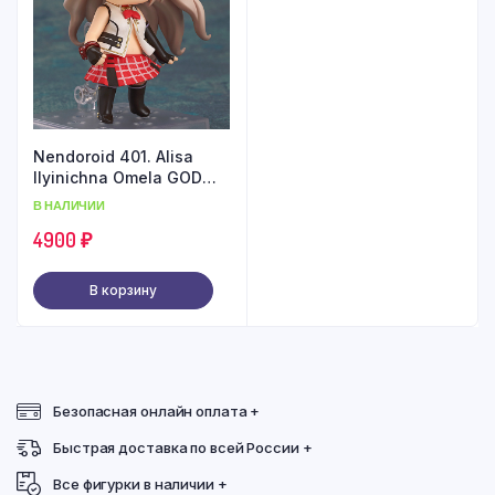
Nendoroid 401. Alisa
Ilyinichna Omela GOD
EATER
В НАЛИЧИИ
4900
₽
В корзину
Безопасная онлайн оплата +
Быстрая доставка по всей России +
Все фигурки в наличии +