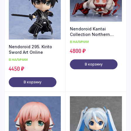
Nendoroid Kantai
Collection Northern
Princess Medicchu
В НАЛИЧИИ
Nendoroid 295. Kirito
4800
₽
Sword Art Online
В НАЛИЧИИ
В корзину
4450
₽
В корзину