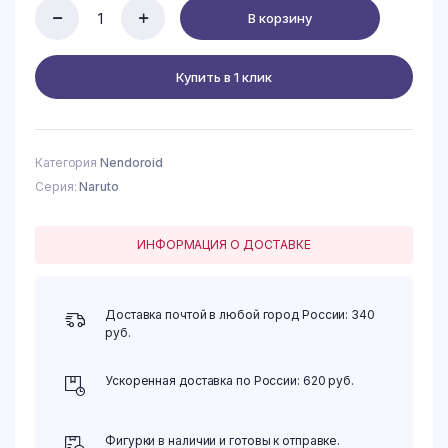
В корзину
Naruto
Shippuuden
-
Купить в 1 клик
Sasori
-
Nendoroid
(#1373)
quantity
Категория
Nendoroid
Серия:
Naruto
ИНФОРМАЦИЯ О ДОСТАВКЕ
Доставка почтой в любой город России: 340
руб.
Ускоренная доставка по России: 620 руб.
Фигурки в наличии и готовы к отправке.