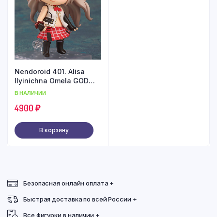
Nendoroid 401. Alisa
Ilyinichna Omela GOD
EATER
В НАЛИЧИИ
4900
₽
В корзину
Безопасная онлайн оплата +
Быстрая доставка по всей России +
Все фигурки в наличии +