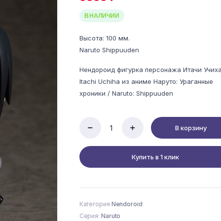
В НАЛИЧИИ
Высота: 100 мм.
Naruto Shippuuden
Нендороид фигурка персонажа Итачи Учиха
Itachi Uchiha из аниме Наруто: Ураганные
хроники / Naruto: Shippuuden
В корзину
Naruto
Shippuuden
-
Купить в 1 клик
Uchiha
Itachi
-
Nendoroid
#1726
Категория
Nendoroid
-
Anbu
Серия:
Naruto