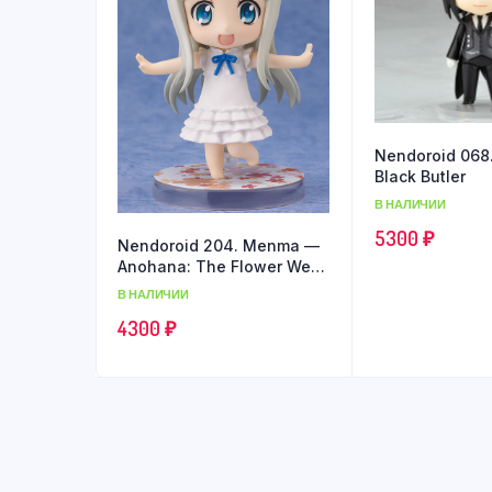
Nendoroid 068
Black Butler
В НАЛИЧИИ
5300
₽
Nendoroid 204. Menma —
Anohana: The Flower We
Saw That Day
В НАЛИЧИИ
4300
₽