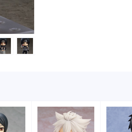
Black
Ops
Ver.
quantity