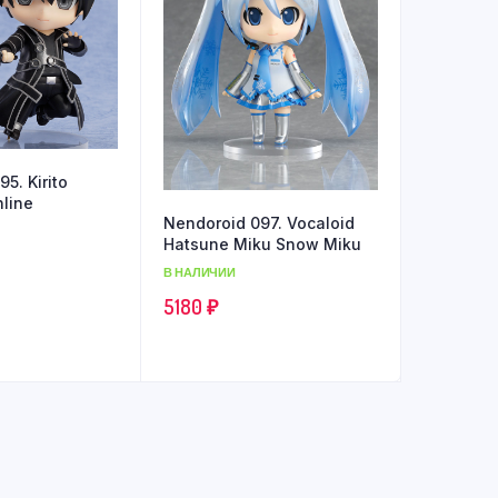
5. Kirito
nline
Nendoroid 097. Vocaloid
Hatsune Miku Snow Miku
В НАЛИЧИИ
5180
₽