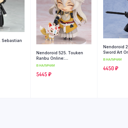
. Sebastian
Nendoroid 29
Sword Art O
Nendoroid 525. Touken
Ranbu Online:
В НАЛИЧИИ
Kogitsunemaru
В НАЛИЧИИ
4450
₽
5445
₽