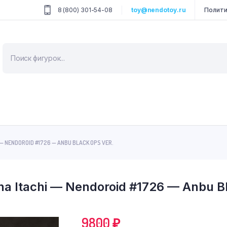
8 (800) 301-54-08
toy@nendotoy.ru
Полити
Поиск
товаров
— NENDOROID #1726 — ANBU BLACK OPS VER.
a Itachi — Nendoroid #1726 — Anbu Bl
9800
₽