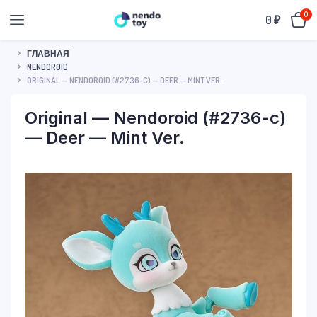
0
0
₽
ГЛАВНАЯ
NENDOROID
ORIGINAL — NENDOROID (#2736-C) — DEER — MINT VER.
Original — Nendoroid (#2736-c)
— Deer — Mint Ver.