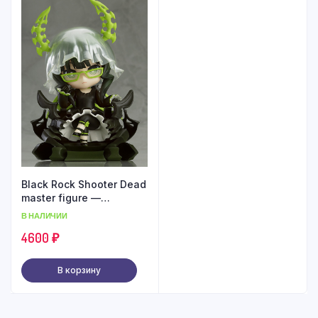
Black Rock Shooter Dead
master figure —
Nendoroid 292
В НАЛИЧИИ
4600
₽
В корзину