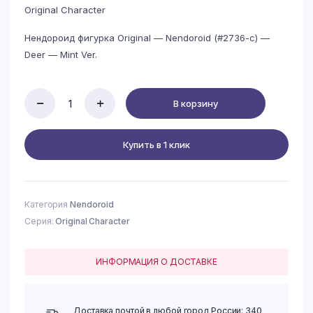
Original Character
Нендороид фигурка Original — Nendoroid (#2736-c) —
Deer — Mint Ver.
В корзину
Original
-
Nendoroid
Купить в 1 клик
(#2736-
c)
-
Deer
-
Категория
Nendoroid
Mint
Серия:
Original Character
Ver.
quantity
ИНФОРМАЦИЯ О ДОСТАВКЕ
Доставка почтой в любой город России: 340