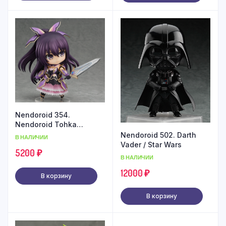
Nendoroid 354.
Nendoroid Tohka
Yatogami Date A Live
Nendoroid 502. Darth
В НАЛИЧИИ
Vader / Star Wars
5200
₽
В НАЛИЧИИ
12000
₽
В корзину
В корзину