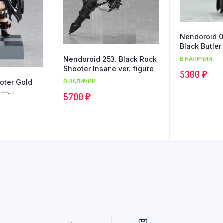
Nendoroid 0
Black Butler
Nendoroid 253. Black Rock
В НАЛИЧИИ
Shooter Insane ver. figure
5300
₽
В НАЛИЧИИ
oter Gold
e —
5700
₽