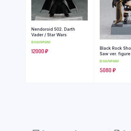
Nendoroid 502. Darth
Vader / Star Wars
В НАЛИЧИИ
Black Rock Sho
12000
₽
Saw ver. figur
Nendoroid 402
В НАЛИЧИИ
5080
₽