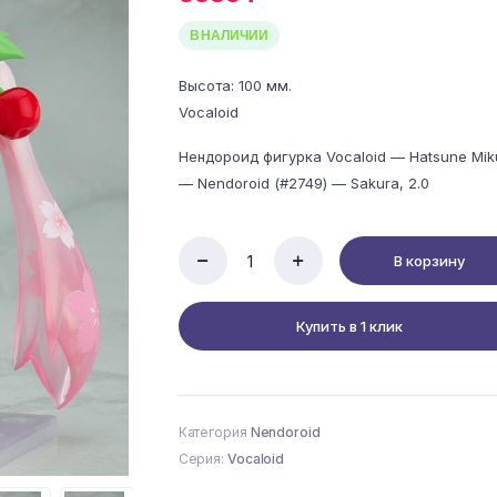
В НАЛИЧИИ
Высота: 100 мм.
Vocaloid
Нендороид фигурка Vocaloid — Hatsune Mik
— Nendoroid (#2749) — Sakura, 2.0
В корзину
Vocaloid
-
Hatsune
Купить в 1 клик
Miku
-
Nendoroid
(#2749)
-
Категория
Nendoroid
Sakura,
2.0
Серия:
Vocaloid
quantity